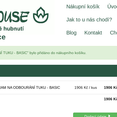
Nákupní košík
Úvo
Jak to u nás chodí?
Blog
Kontakt
Ch
ce
KU - BASIC" bylo přidáno do nákupního košíku.
AM NA ODBOURÁNÍ TUKU - BASIC
1906 Kč / kus
1906
K
1906
K
Dodací údaje