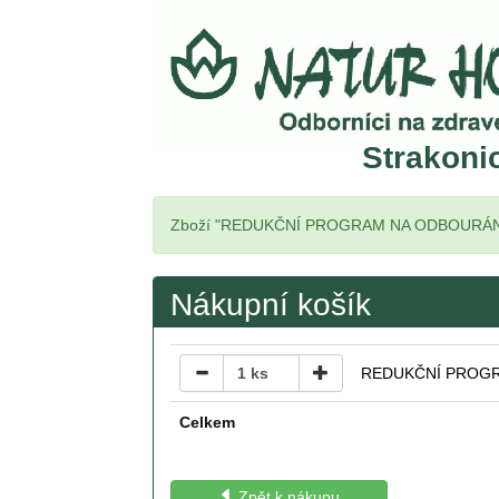
Strakoni
Zboží "REDUKČNÍ PROGRAM NA ODBOURÁNÍ TU
Nákupní košík
1
ks
REDUKČNÍ PROGR
Celkem
Zpět k nákupu